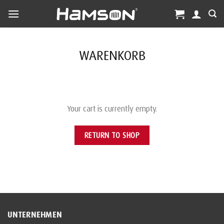
Skip
to
content
WARENKORB
Your cart is currently empty.
RETURN TO SHOP
UNTERNEHMEN